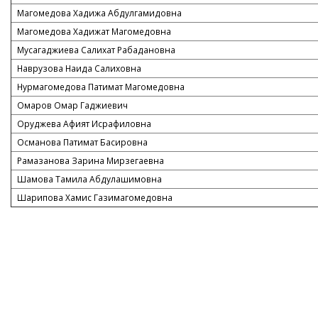
Магомедова Хадижа Абдулгамидовна
Магомедова Хадижат Магомедовна
Мусагаджиева Салихат Рабадановна
Наврузова Наида Салиховна
Нурмагомедова Патимат Магомедовна
Омаров Омар Гаджиевич
Оруджева Афият Исрафиловна
Османова Патимат Басировна
Рамазанова Зарина Мирзегаевна
Шамова Тамила Абдулашимовна
Шарипова Хамис Газимагомедовна