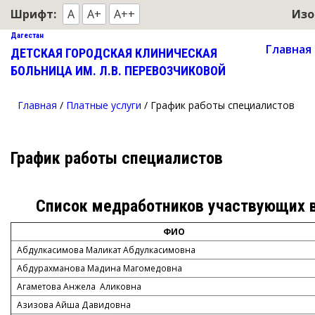
367010, РД, г.Махачкала, ул. Гагарина 118
Шрифт:
A
A+
A++
Изо
Государственное бюджетное учреждение Республики
Дагестан
Главная
ДЕТСКАЯ ГОРОДСКАЯ КЛИНИЧЕСКАЯ
БОЛЬНИЦА ИМ. Л.В. ПЕРЕВОЗЧИКОВОЙ
Главная
/
Платные услуги
/
График работы специалистов
График работы специалистов
Список медработников участвующих в
ФИО
Абдулкасимова Маликат Абдулкасимовна
Абдурахманова Мадина Магомедовна
Агаметова Анжела Аликовна
Азизова Айша Давидовна