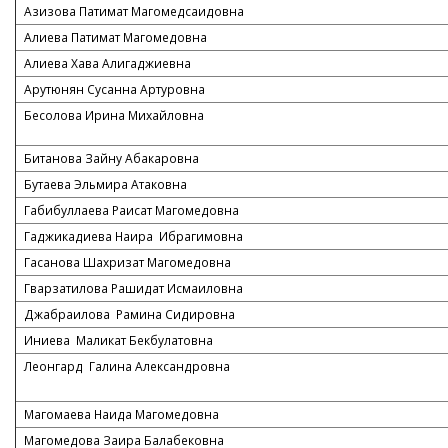
Азизова Патимат Магомедсаидовна
Алиева Патимат Магомедовна
Алиева Хава Алигаджиевна
Арутюнян Сусанна Артуровна
Бесолова Ирина Михайловна
Битанова Зайну Абакаровна
Бутаева Эльмира Атаковна
Габибуллаева Раисат Магомедовна
Гаджикадиева Наира Ибрагимовна
Гасанова Шахризат Магомедовна
Гварзатилова Рашидат Исмаиловна
Джабраилова Рамина Сидировна
Иниева Маликат Бекбулатовна
Леонгард Галина Александровна
Магомаева Наида Магомедовна
Магомедова Заира Балабековна